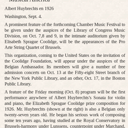
Albert Huybrechts en 1926
Washington, Sept. 4.
A prominent feature of the forthcoming Chamber Music Festival to
be given under the auspices of the Library of Congress Music
Division, on Oct. 7,8 and 9, in the intimate auditorium given by
Elisabeth Sprague Coolidge, will be the appearances of the Pro
Arte String Quartet of Brussels.
This organization, coming to the United States on the invitation of
the Coolidge Foundation, will appear under the auspices of the
Belgian Ambassador. Its members will give a number of free
admission concerts on Oct. 13 at the Fifty-eight Street branch of
the New York Public Library, and an other, Oct. 17, in the Boston
Public Library.
A feature of the Friday morning (Oct. 8) program will be the first
performance anywhere of Albert Huybrechts’s Sonata for violin
and piano, the Elizabeth Sprague Coolidge prize composition for
1926. Mr. Huybrechts (shown at the right) is also a Belgian only
twenty-seven years old. He began his serious work of composing
some ten years ago, having studied at the Royal Conservatory in
Brussels-harmony under Lunssens, counterpoint under Marchand,