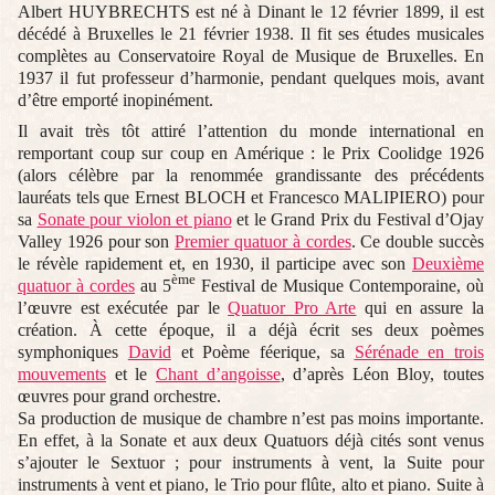
Albert HUYBRECHTS est né à Dinant le 12 février 1899, il est
décédé à Bruxelles le 21 février 1938. Il fit ses études musicales
complètes au Conservatoire Royal de Musique de Bruxelles. En
1937 il fut professeur d’harmonie, pendant quelques mois, avant
d’être emporté inopinément.
Il avait très tôt attiré l’attention du monde international en
remportant coup sur coup en Amérique : le Prix Coolidge 1926
(alors célèbre par la renommée grandissante des précédents
lauréats tels que Ernest BLOCH et Francesco MALIPIERO) pour
sa
Sonate pour violon et piano
et le Grand Prix du Festival d’Ojay
Valley 1926 pour son
Premier quatuor à cordes
. Ce double succès
le révèle rapidement et, en 1930, il participe avec son
Deuxième
ème
quatuor à cordes
au 5
Festival de Musique Contemporaine, où
l’œuvre est exécutée par le
Quatuor Pro Arte
qui en assure la
création. À cette époque, il a déjà écrit ses deux poèmes
symphoniques
David
et Poème féerique, sa
Sérénade en trois
mouvements
et le
Chant d’angoisse
, d’après Léon Bloy, toutes
œuvres pour grand orchestre.
Sa production de musique de chambre n’est pas moins importante.
En effet, à la Sonate et aux deux Quatuors déjà cités sont venus
s’ajouter le Sextuor ; pour instruments à vent, la Suite pour
instruments à vent et piano, le Trio pour flûte, alto et piano. Suite à