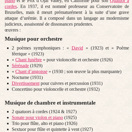
piano
et le Prix d’Ojai Valley, en Californie pour son
Quatuor à
cordes
. En 1937, il est nommé professeur au Conservatoire de
Bruxelles, mais il meurt prématurément à la suite d’une grave
attaque d’urémie. Il a composé dans un langage au modernisme
judicieux, assaisonné de dissonances prudentes.
œuvres :
Musique pour orchestre
2 poèmes symphoniques : «
David
» (1923) et « Poème
féerique » (1923)
«
Chant funèbre
» pour violoncelle et orchestre (1926)
Sérénade
(1929)
«
Chant d’angoisse
» (1930 ; son œuvre la plus marquante)
Nocturne (1931)
Divertissement
pour cuivres et percussion (1931)
Concertino pour violoncelle et orchestre (1932)
Musique de chambre et instrumentale
2 quatuors à cordes (1924 & 1927)
Sonate pour violon et piano
(1925)
Trio pour flûte, alto et piano (1926)
Sextuor pour flûte et quintette à vent (1927)