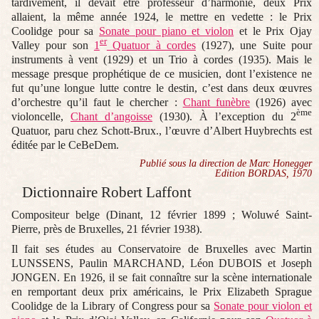
tardivement, il devait être professeur d’harmonie, deux Prix
allaient, la même année 1924, le mettre en vedette : le Prix
Coolidge pour sa
Sonate pour piano et violon
et le Prix Ojay
er
Valley pour son
1
Quatuor à cordes
(1927), une Suite pour
instruments à vent (1929) et un Trio à cordes (1935). Mais le
message presque prophétique de ce musicien, dont l’existence ne
fut qu’une longue lutte contre le destin, c’est dans deux œuvres
d’orchestre qu’il faut le chercher :
Chant funèbre
(1926) avec
ème
violoncelle,
Chant d’angoisse
(1930). À l’exception du 2
Quatuor, paru chez Schott-Brux., l’œuvre d’Albert Huybrechts est
éditée par le CeBeDem.
Publié sous la direction de Marc Honegger
Edition BORDAS, 1970
Dictionnaire Robert Laffont
Compositeur belge (Dinant, 12 février 1899 ; Woluwé Saint-
Pierre, près de Bruxelles, 21 février 1938).
Il fait ses études au Conservatoire de Bruxelles avec Martin
LUNSSENS, Paulin MARCHAND, Léon DUBOIS et Joseph
JONGEN. En 1926, il se fait connaître sur la scène internationale
en remportant deux prix américains, le Prix Elizabeth Sprague
Coolidge de la Library of Congress pour sa
Sonate pour violon et