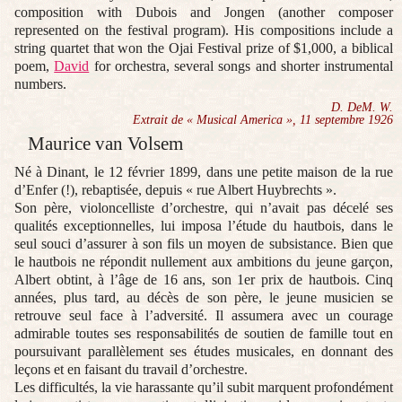
composition with Dubois and Jongen (another composer
represented on the festival program). His compositions include a
string quartet that won the Ojai Festival prize of $1,000, a biblical
poem,
David
for orchestra, several songs and shorter instrumental
numbers.
D. DeM. W.
Extrait de « Musical America », 11 septembre 1926
Maurice van Volsem
Né à Dinant, le 12 février 1899, dans une petite maison de la rue
d’Enfer (!), rebaptisée, depuis « rue Albert Huybrechts ».
Son père, violoncelliste d’orchestre, qui n’avait pas décelé ses
qualités exceptionnelles, lui imposa l’étude du hautbois, dans le
seul souci d’assurer à son fils un moyen de subsistance. Bien que
le hautbois ne répondit nullement aux ambitions du jeune garçon,
Albert obtint, à l’âge de 16 ans, son 1er prix de hautbois. Cinq
années, plus tard, au décès de son père, le jeune musicien se
retrouve seul face à l’adversité. Il assumera avec un courage
admirable toutes ses responsabilités de soutien de famille tout en
poursuivant parallèlement ses études musicales, en donnant des
leçons et en faisant du travail d’orchestre.
Les difficultés, la vie harassante qu’il subit marquent profondément