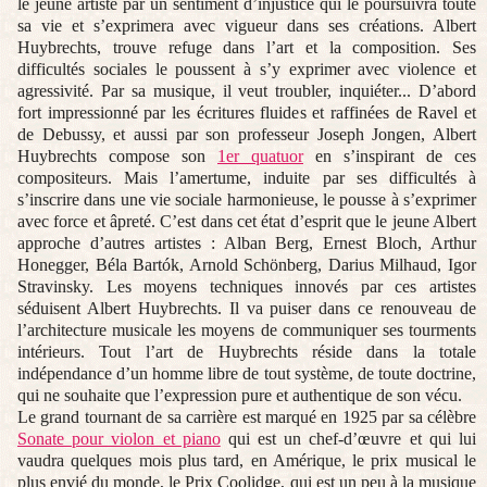
le jeune artiste par un sentiment d’injustice qui le poursuivra toute
sa vie et s’exprimera avec vigueur dans ses créations. Albert
Huybrechts, trouve refuge dans l’art et la composition. Ses
difficultés sociales le poussent à s’y exprimer avec violence et
agressivité. Par sa musique, il veut troubler, inquiéter... D’abord
fort impressionné par les écritures fluides et raffinées de Ravel et
de Debussy, et aussi par son professeur Joseph Jongen, Albert
Huybrechts compose son
1er quatuor
en s’inspirant de ces
compositeurs. Mais l’amertume, induite par ses difficultés à
s’inscrire dans une vie sociale harmonieuse, le pousse à s’exprimer
avec force et âpreté. C’est dans cet état d’esprit que le jeune Albert
approche d’autres artistes : Alban Berg, Ernest Bloch, Arthur
Honegger, Béla Bartók, Arnold Schönberg, Darius Milhaud, Igor
Stravinsky. Les moyens techniques innovés par ces artistes
séduisent Albert Huybrechts. Il va puiser dans ce renouveau de
l’architecture musicale les moyens de communiquer ses tourments
intérieurs. Tout l’art de Huybrechts réside dans la totale
indépendance d’un homme libre de tout système, de toute doctrine,
qui ne souhaite que l’expression pure et authentique de son vécu.
Le grand tournant de sa carrière est marqué en 1925 par sa célèbre
Sonate pour violon et piano
qui est un chef-d’œuvre et qui lui
vaudra quelques mois plus tard, en Amérique, le prix musical le
plus envié du monde, le Prix Coolidge, qui est un peu à la musique