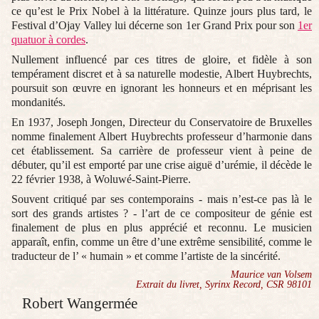
ce qu’est le Prix Nobel à la littérature. Quinze jours plus tard, le
Festival d’Ojay Valley lui décerne son 1er Grand Prix pour son
1er
quatuor à cordes
.
Nullement influencé par ces titres de gloire, et fidèle à son
tempérament discret et à sa naturelle modestie, Albert Huybrechts,
poursuit son œuvre en ignorant les honneurs et en méprisant les
mondanités.
En 1937, Joseph Jongen, Directeur du Conservatoire de Bruxelles
nomme finalement Albert Huybrechts professeur d’harmonie dans
cet établissement. Sa carrière de professeur vient à peine de
débuter, qu’il est emporté par une crise aiguë d’urémie, il décède le
22 février 1938, à Woluwé-Saint-Pierre.
Souvent critiqué par ses contemporains - mais n’est-ce pas là le
sort des grands artistes ? - l’art de ce compositeur de génie est
finalement de plus en plus apprécié et reconnu. Le musicien
apparaît, enfin, comme un être d’une extrême sensibilité, comme le
traducteur de l’ « humain » et comme l’artiste de la sincérité.
Maurice van Volsem
Extrait du livret, Syrinx Record, CSR 98101
Robert Wangermée