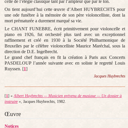
celle de l’élégie classique tant par l’ampleur que par le ton.
On tient aujourd’hui cette œuvre d’Albert HUYBRECHTS pour
une ode funèbre à la mémoire de son père violoncelliste, dont la
mort prématurée a durement marqué sa vie.
Le CHANT FUNEBRE, écrit primitivement pour violoncelle et
piano en 1926, fut orchestré plus tard avec un exceptionnel
raffinement et créé en 1930 à la Société Philharmonique de
Bruxelles par le célèbre violoncelliste Maurice Maréchal, sous la
direction de D.E. Ingelbrecht.
Le grand chef français en fit la création à Paris aux Concerts
PASDELOUP l’année suivante avec en soliste le regretté Louis
Ruyssen.
[
1
]
Jacques Huybrechts
[
1
]
«
Albert Huybrechts — Musicien prévenu de musique — Un dossier à
instruire
», Jacques Huybrechts, 1982.
Œuvre
Notices