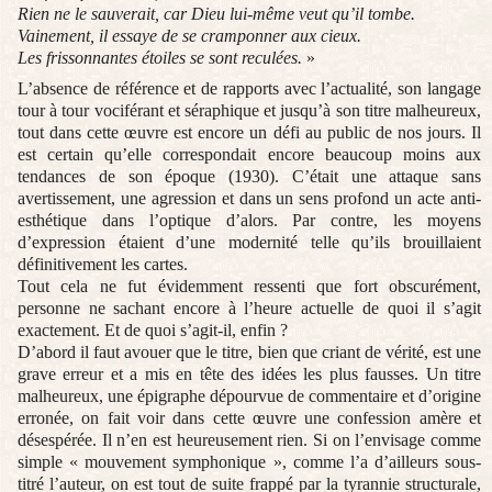
Rien ne le sauverait, car Dieu lui-même veut qu’il tombe.
Vainement, il essaye de se cramponner aux cieux.
Les frissonnantes étoiles se sont reculées.
»
L’absence de référence et de rapports avec l’actualité, son langage
tour à tour vociférant et séraphique et jusqu’à son titre malheureux,
tout dans cette œuvre est encore un défi au public de nos jours. Il
est certain qu’elle correspondait encore beaucoup moins aux
tendances de son époque (1930). C’était une attaque sans
avertissement, une agression et dans un sens profond un acte anti-
esthétique dans l’optique d’alors. Par contre, les moyens
d’expression étaient d’une modernité telle qu’ils brouillaient
définitivement les cartes.
Tout cela ne fut évidemment ressenti que fort obscurément,
personne ne sachant encore à l’heure actuelle de quoi il s’agit
exactement. Et de quoi s’agit-il, enfin ?
D’abord il faut avouer que le titre, bien que criant de vérité, est une
grave erreur et a mis en tête des idées les plus fausses. Un titre
malheureux, une épigraphe dépourvue de commentaire et d’origine
erronée, on fait voir dans cette œuvre une confession amère et
désespérée. Il n’en est heureusement rien. Si on l’envisage comme
simple « mouvement symphonique », comme l’a d’ailleurs sous-
titré l’auteur, on est tout de suite frappé par la tyrannie structurale,