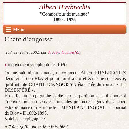
Albert Huybrechts
"Compositeur de musique"
1899 - 1938
Menu
Chant d’angoisse
jeudi 1er juillet 1982
,
par
Jacques Huybrechts
mouvement symphonique -1930
On ne sait ni où, quand, ni comment Albert HUYBRECHTS
découvrit Léon Bloy et pourquoi il a cru et écrit que son œuvre,
qu’il intitule CHANT D’ANGOISSE, était tirée du roman « LE
DÉSESPÉRÉ ».
En effet, une épigraphe écrite sur la partition et qui donne à
l’oeuvre tout son sens est tirée des premières lignes de la page
extraordinaire qui termine le « MENDIANT INGRAT » - Journal
de Bloy - II 1892-1895.
Voici cette épigraphe :
«
Il faut qu’il tombe, le misérable !