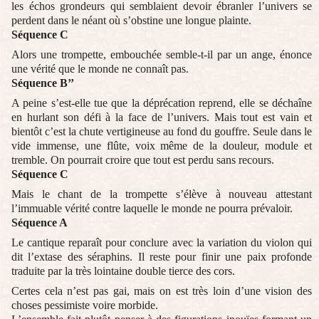
les échos grondeurs qui semblaient devoir ébranler l’univers se
perdent dans le néant où s’obstine une longue plainte.
Séquence C
Alors une trompette, embouchée semble-t-il par un ange, énonce
une vérité que le monde ne connaît pas.
Séquence B’’
A peine s’est-elle tue que la déprécation reprend, elle se déchaîne
en hurlant son défi à la face de l’univers. Mais tout est vain et
bientôt c’est la chute vertigineuse au fond du gouffre. Seule dans le
vide immense, une flûte, voix même de la douleur, module et
tremble. On pourrait croire que tout est perdu sans recours.
Séquence C
Mais le chant de la trompette s’élève à nouveau attestant
l’immuable vérité contre laquelle le monde ne pourra prévaloir.
Séquence A
Le cantique reparaît pour conclure avec la variation du violon qui
dit l’extase des séraphins. Il reste pour finir une paix profonde
traduite par la très lointaine double tierce des cors.
Certes cela n’est pas gai, mais on est très loin d’une vision des
choses pessimiste voire morbide.