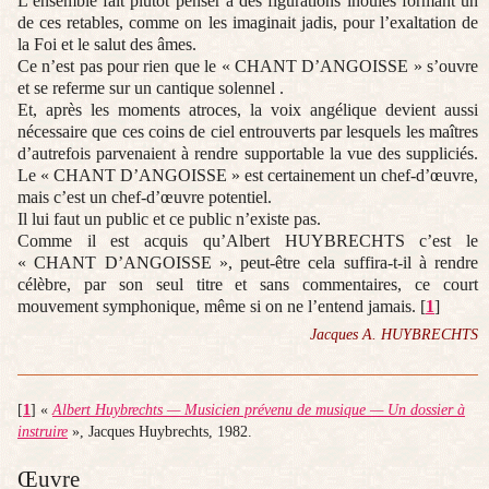
L’ensemble fait plutôt penser à des figurations inouïes formant un
de ces retables, comme on les imaginait jadis, pour l’exaltation de
la Foi et le salut des âmes.
Ce n’est pas pour rien que le « CHANT D’ANGOISSE » s’ouvre
et se referme sur un cantique solennel .
Et, après les moments atroces, la voix angélique devient aussi
nécessaire que ces coins de ciel entrouverts par lesquels les maîtres
d’autrefois parvenaient à rendre supportable la vue des suppliciés.
Le « CHANT D’ANGOISSE » est certainement un chef-d’œuvre,
mais c’est un chef-d’œuvre potentiel.
Il lui faut un public et ce public n’existe pas.
Comme il est acquis qu’Albert HUYBRECHTS c’est le
« CHANT D’ANGOISSE », peut-être cela suffira-t-il à rendre
célèbre, par son seul titre et sans commentaires, ce court
mouvement symphonique, même si on ne l’entend jamais.
[
1
]
Jacques A. HUYBRECHTS
[
1
]
«
Albert Huybrechts — Musicien prévenu de musique — Un dossier à
instruire
», Jacques Huybrechts, 1982.
Œuvre