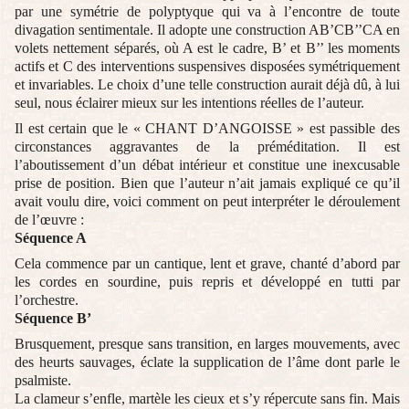
par une symétrie de polyptyque qui va à l’encontre de toute
divagation sentimentale. Il adopte une construction AB’CB’’CA en
volets nettement séparés, où A est le cadre, B’ et B’’ les moments
actifs et C des interventions suspensives disposées symétriquement
et invariables. Le choix d’une telle construction aurait déjà dû, à lui
seul, nous éclairer mieux sur les intentions réelles de l’auteur.
Il est certain que le « CHANT D’ANGOISSE » est passible des
circonstances aggravantes de la préméditation. Il est
l’aboutissement d’un débat intérieur et constitue une inexcusable
prise de position. Bien que l’auteur n’ait jamais expliqué ce qu’il
avait voulu dire, voici comment on peut interpréter le déroulement
de l’œuvre :
Séquence A
Cela commence par un cantique, lent et grave, chanté d’abord par
les cordes en sourdine, puis repris et développé en tutti par
l’orchestre.
Séquence B’
Brusquement, presque sans transition, en larges mouvements, avec
des heurts sauvages, éclate la supplication de l’âme dont parle le
psalmiste.
La clameur s’enfle, martèle les cieux et s’y répercute sans fin. Mais