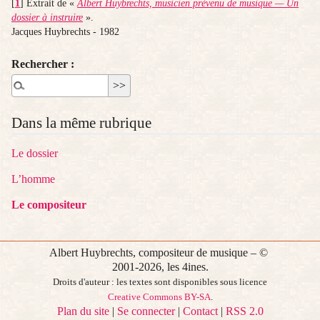
[
1
]
Extrait de «
Albert Huybrechts, musicien prévenu de musique — Un
dossier à instruire
».
Jacques Huybrechts - 1982
Rechercher :
Dans la même rubrique
Le dossier
L’homme
Le compositeur
Albert Huybrechts, compositeur de musique – ©
2001-2026, les 4ines.
Droits d'auteur : les textes sont disponibles sous licence
Creative Commons BY-SA
.
Plan du site
|
Se connecter
|
Contact
|
RSS 2.0