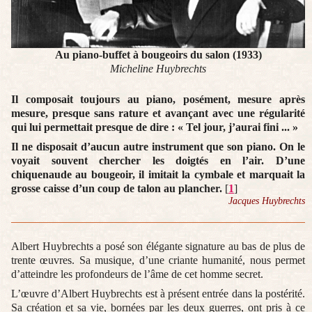
Au piano-buffet à bougeoirs du salon (1933)
Micheline Huybrechts
Il composait toujours au piano, posément, mesure après
mesure, presque sans rature et avançant avec une régularité
qui lui permettait presque de dire : « Tel jour, j’aurai fini ... »
Il ne disposait d’aucun autre instrument que son piano. On le
voyait souvent chercher les doigtés en l’air. D’une
chiquenaude au bougeoir, il imitait la cymbale et marquait la
grosse caisse d’un coup de talon au plancher.
[
1
]
Jacques Huybrechts
Albert Huybrechts a posé son élégante signature au bas de plus de
trente œuvres. Sa musique, d’une criante humanité, nous permet
d’atteindre les profondeurs de l’âme de cet homme secret.
L’œuvre d’Albert Huybrechts est à présent entrée dans la postérité.
Sa création et sa vie, bornées par les deux guerres, ont pris à ce